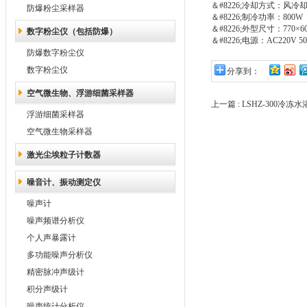
＆#8226;冷却方式：风冷
防爆粉尘采样器
＆#8226;制冷功率：800W
＆#8226;外型尺寸：770×60
数字粉尘仪（包括防爆）
＆#8226;电源：AC220V 50
防爆数字粉尘仪
数字粉尘仪
分享到：
空气微生物、浮游细菌采样器
上一篇 :
LSHZ-300冷
浮游细菌采样器
空气微生物采样器
激光尘埃粒子计数器
噪音计、振动测定仪
噪声计
噪声频谱分析仪
个人声暴露计
多功能噪声分析仪
精密脉冲声级计
积分声级计
噪声统计分析仪