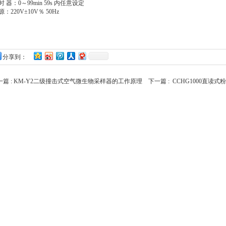
时 器：0～99min 59s 内任意设定
源：220V±10V％ 50Hz
分享到：
篇 :
KM-Y2二级撞击式空气微生物采样器的工作原理
下一篇 :
CCHG1000直读