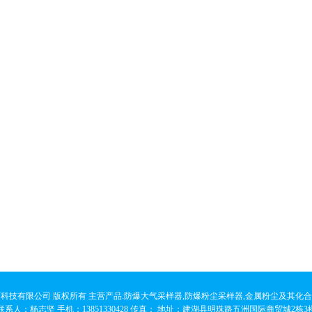
科技有限公司 版权所有 主营产品:防爆大气采样器,防爆粉尘采样器,金属粉尘及其化
联系人：杨志坚 手机：13851330428 传真： 地址：建湖县明珠路五洲国际商贸城2栋3