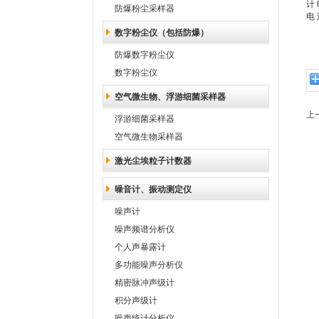
计 
防爆粉尘采样器
电 
数字粉尘仪（包括防爆）
防爆数字粉尘仪
数字粉尘仪
空气微生物、浮游细菌采样器
上一
浮游细菌采样器
空气微生物采样器
激光尘埃粒子计数器
噪音计、振动测定仪
噪声计
噪声频谱分析仪
个人声暴露计
多功能噪声分析仪
精密脉冲声级计
积分声级计
噪声统计分析仪