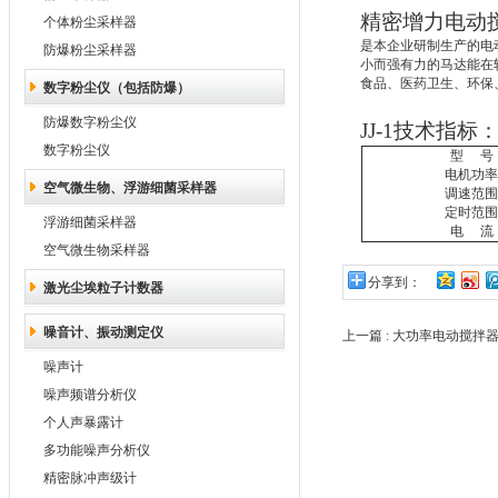
精密增力电动搅
个体粉尘采样器
是本企业研制生产的电
防爆粉尘采样器
小而强有力的马达能在
食品、医药卫生、环保
数字粉尘仪（包括防爆）
防爆数字粉尘仪
JJ-1技术指标
数字粉尘仪
型
号
电机功率
空气微生物、浮游细菌采样器
调速范围
定时范围
浮游细菌采样器
电
流
空气微生物采样器
分享到：
激光尘埃粒子计数器
噪音计、振动测定仪
上一篇 :
大功率电动搅拌
噪声计
噪声频谱分析仪
个人声暴露计
多功能噪声分析仪
精密脉冲声级计