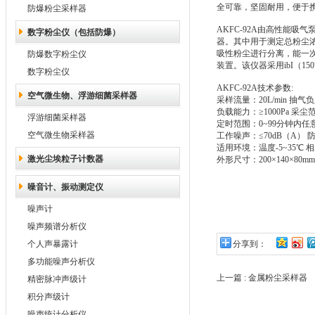
全可靠，坚固耐用，便于
防爆粉尘采样器
AKFC-92A由高性能
数字粉尘仪（包括防爆）
器。其中用于测定总粉尘
吸性粉尘进行分离，能一次
防爆数字粉尘仪
装置。该仪器采用ibI（
数字粉尘仪
AKFC-92A技术参数:
空气微生物、浮游细菌采样器
采样流量：20L/min 抽气负
负载能力：≥1000Pa 
浮游细菌采样器
定时范围：0~99分钟内任意
空气微生物采样器
工作噪声：≤70dB（A） 
适用环境：温度-5~35℃ 相
激光尘埃粒子计数器
外形尺寸：200×140×80mm
噪音计、振动测定仪
噪声计
噪声频谱分析仪
个人声暴露计
分享到：
多功能噪声分析仪
上一篇 :
金属粉尘采样器
精密脉冲声级计
积分声级计
噪声统计分析仪