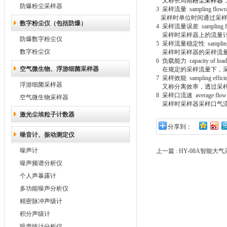
又称长周期
粉尘采样器
防爆粉尘采样器
3
采样流量
sampling flowr
采样时单位时间通过采
数字粉尘仪（包括防爆）
4
采样流量误差
sampling f
采样时采样器上的流量
防爆数字粉尘仪
5
采样流量稳定性
sampling
数字粉尘仪
采样时采样器的采样流
6
负载能力
capacity of load
空气微生物、浮游细菌采样器
在规定的采样流量下，
7
采样效能
sampling effici
浮游细菌采样器
又称分离效率，透过采
8
采样口流速
average flow 
空气微生物采样器
采样时采样器采样口气
激光尘埃粒子计数器
分享到：
噪音计、振动测定仪
噪声计
上一篇 :
HY-08A智能大
噪声频谱分析仪
个人声暴露计
多功能噪声分析仪
精密脉冲声级计
积分声级计
噪声统计分析仪