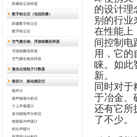
防爆粉尘采样器
的设计理
数字粉尘仪（包括防爆）
别的行业
防爆数字粉尘仪
在性能上
数字粉尘仪
间控制电
空气微生物、浮游细菌采样器
用，它的
浮游细菌采样器
空气微生物采样器
睐。如此
激光尘埃粒子计数器
新。
噪音计、振动测定仪
同时对于
噪声计
于冶金、
噪声频谱分析仪
还有它所
个人声暴露计
多功能噪声分析仪
了不少。
精密脉冲声级计
积分声级计
噪声统计分析仪