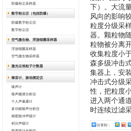
防爆粉尘采样器
下）。大流量
数字粉尘仪（包括防爆）
风向的影
防爆数字粉尘仪
粒度分级采
数字粉尘仪
器。颗粒物
空气微生物、浮游细菌采样器
粒物被分离
浮游细菌采样器
收集粒度小于
空气微生物采样器
森多级冲击式
激光尘埃粒子计数器
集器上，安
噪音计、振动测定仪
冲击式分级
噪声计
性，把粒度小
噪声频谱分析仪
进入两个通
个人声暴露计
时连续过滤
多功能噪声分析仪
精密脉冲声级计
积分声级计
分享到：
噪声统计分析仪