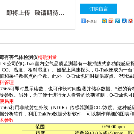
小值和采样数据点的个数。此外，Q
订购留言
百分比，以进行通风计算。
分享到：
毒有害气体检测仪
精确测量
SI
公司的Q-Trak室内空气品质监测器有一根插拔式多功能感应
、CO、温度、相对湿度）。如配上风速探头，Q-Trak便成为一台“
值和采样数据点的个数。此外，Q-Trak也同时提供露点、湿球
料管理
565
可即时显示读数，也可作长时间监测并储存数据。*进的资
等参数。另外，为了便于进行无人看管的长期监测，Q-Trak也
便易用
565
利用非散射红外线（NDIR）传感器测量CO2浓度。这种感应
据分析软件，利用TrakPro数据分析软件，可以制作详细的图
术参数
范围
0
?
5000ppm
精度
读数的±3.0％或±50ppm，