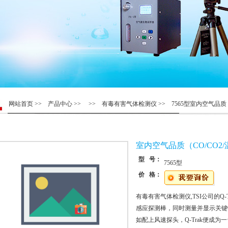
网站首页
>>
产品中心
>> >>
有毒有害气体检测仪
>> 7565型室内空气品质
室内空气品质（CO/CO2
型 号：
7565型
价 格：
有毒有害气体检测仪,TSI公司的Q
感应探测棒，同时测量并显示关键性
如配上风速探头，Q-Trak便成为