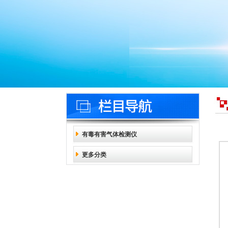
有毒有害气体检测仪
更多分类