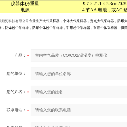
仪器体积/重量
9.7
× 21.1 × 5.3cm /0.3
电源
4
节AA 电池，或AC 
城银河科技有限公司专业生产
大气采样器
，
个体大气采样器
，
定点大气采样器
，
防爆
器
，
防爆粉尘采样器
，
防爆个体粉尘采样器
，
矿用粉尘采样器
，
矿用个体采样器
，
恒
产品：
您的单位：
您的姓名：
联系电话：