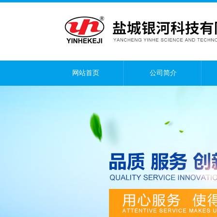
网站首页
公司简介