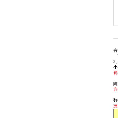
有
T
2
小
资
7
隔
方
7
数
技