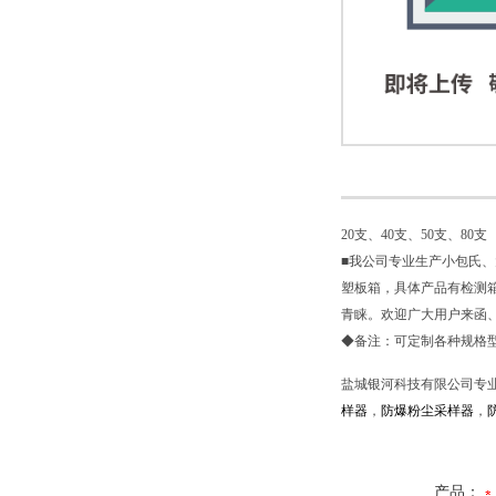
20支、40支、50支、80支
■我公司专业生产小包氏、
塑板箱，具体产品有检测
青睐。欢迎广大用户来函
◆备注：可定制各种规格
盐城银河科技有限公司专
样器
，
防爆粉尘采样器
，
产品：