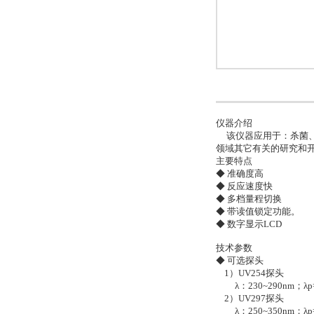
仪器介绍
该仪器应用于：杀菌、
领域其它有关的研究和
主要特点
◆ 准确度高
◆ 反应速度快
◆ 多档量程切换
◆ 带读值锁定功能。
◆ 数字显示LCD
技术参数
◆ 可选探头
1）UV254探头
λ：230~290nm；λp=
2）UV297探头
λ：250~350nm；λp=