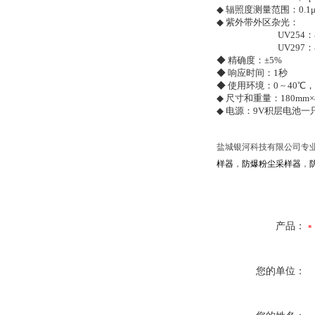
◆ 辐照度测量范围：0.1μW/
◆ 紫外带外区杂光：
UV254：小于
UV297：小于0
◆ 精确度：±5%
◆ 响应时间：1秒
◆ 使用环境：0 ~ 40℃，
◆ 尺寸和重量：180mm×8
◆ 电源：9V积层电池一
盐城银河科技有限公司专
样器
，
防爆粉尘采样器
，
产品：
您的单位：