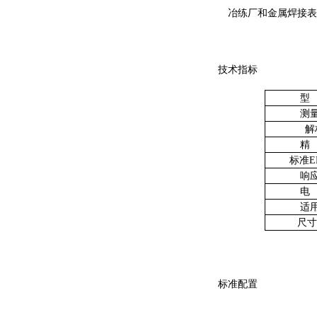
冶练厂和金属焊接表
技术指标
型
测
解
精
标准
E
响
电
适
尺寸
标准配置