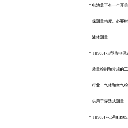
＊
电池盖下有一个开关
保测量精度。必要时
液体测量
＊
HI98517K
型热电偶
质量控制和常规的工
行业，气体和空气检
头用于穿透式测量，
＊
HI98517-15
和
HI985