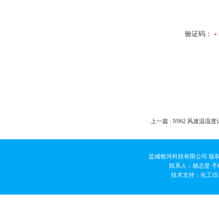
验证码：
上一篇 :
N962 风速温湿
盐城银河科技有限公司 版权
联系人：杨志坚 手机
技术支持：
化工仪