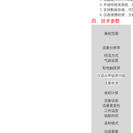
4.
开放性校准系统，
5.
支持数据存储，可
6.
仪器便携轻便，主
四
、技术参数
量程范围
流量分辨率
恒流方式
气路设置
彩色触摸屏
仪器自带锁屏功能
流量校准
体积计算
流量误差
流量重复性
工作温度
续航时间
采样模式
仪器重量