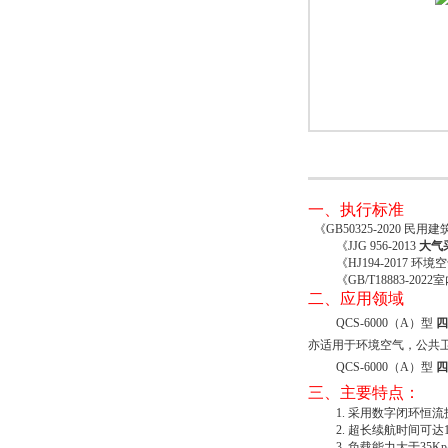
一、
执行
标准
《
GB50325-2020
民用建
《
JJG 956-2013
大气
《
HJ194-2017
环境空
《
GB/T18883-2
二
、
应用领域
QCS-6000（A）型
四
亦适用于环境空气，公共
QCS-6000（A）型
四
三、主要特点：
1.
采用数字闭环恒流
2.
超长续航时间可达
3.
负载能力大于
35Kp