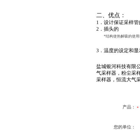
二、优点：
1
．设计保证采样管
2
．插头的
*结构使热解吸的使
3
．温度的设
定和显
盐城银河科技有限
气采样器
，
粉尘采
采样器
，
恒流大气
产品：
您的单位：