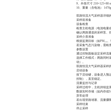
9、外形尺寸 210×125×80 
10、重量（含电池） 1470
双路恒流大气采样器
详细
采样前准备
设备检查
检查主机电源（电池电量
确认两路通道的采样泵、
采样介质准备
根据监测目标（如PM₂.
若采集气态污染物，需检
参数设置
通过控制面板设定采样流量
选择工作模式：两路同时
动）。
双路恒流大气采样器采样
启动设备
按下启动键，设备进入预
控制），直至稳定。
流量监控与记录
采样过程中，主机持续监
数据实时存储（如内存或
异常处理
若出现管路堵塞、流量骤
采样结束
停止采样