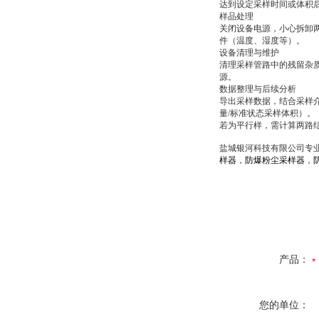
达到设定采样时间或体积
样品处理
关闭设备电源，小心拆卸
件（温度、湿度等）。
设备清理与维护
清理采样管路中的残留杂
源。
数据整理与后续分析
导出采样数据，结合采样
量/标准状态采样体积）
若为平行样，需计算两路
盐城银河科技有限公司专
样器
，
防爆粉尘采样器
，
产品：
您的单位：