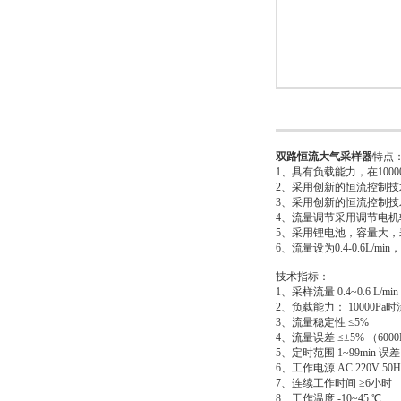
双路恒流大气采样器
特点
1、具有负载能力，在10000P
2、采用创新的恒流控制
3、采用创新的恒流控制
4、流量调节采用调节电
5、采用锂电池，容量大
6、流量设为0.4-0.6L/m
技术指标：
1、采样流量 0.4~0.6 L/min
2、负载能力： 10000Pa时流
3、流量稳定性 ≤5%
4、流量误差 ≤±5% （600
5、定时范围 1~99min 误差
6、工作电源 AC 220V 5
7、连续工作时间 ≥6小时
8、工作温度 -10~45 ℃