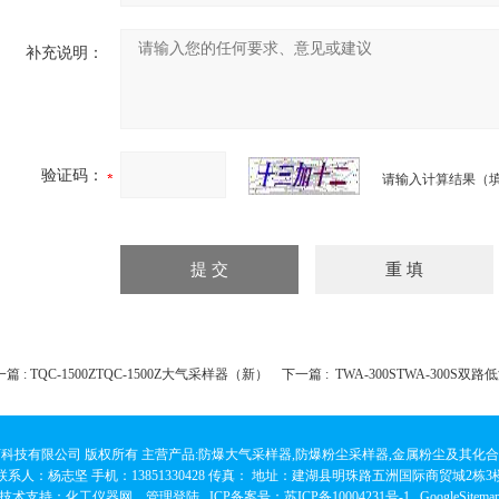
补充说明：
验证码：
请输入计算结果（填
篇 :
TQC-1500ZTQC-1500Z大气采样器（新）
下一篇 :
TWA-300STWA-300S
科技有限公司 版权所有 主营产品:防爆大气采样器,防爆粉尘采样器,金属粉尘及其化
联系人：杨志坚 手机：13851330428 传真： 地址：建湖县明珠路五洲国际商贸城2栋3
技术支持：
化工仪器网
管理登陆
ICP备案号：
苏ICP备10004231号-1
GoogleSitema