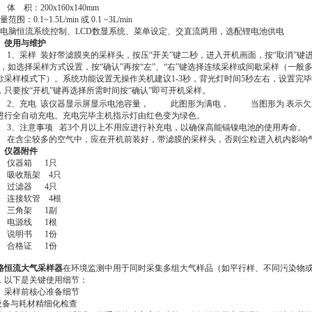
体 积：200x160x140mm
范围：0.1~1.5L/min 或 0.1 ~3L/min
电脑恒流系统控制、LCD数显系统、菜单设定、交直流两用，选配锂电池供电
、使用与维护
1、采样 装好带滤膜夹的采样头，按压“开关”键二秒，进入开机画面，按“取消”键进
”，如选择采样方式设置，按“确认”再按“左”、“右”键选择连续采样或间歇采样（一般
歇采样模式下）。系统功能设置无操作关机建议1-3秒，背光灯时间5秒左右，设置完毕
，只要按“开机”键再选择所需时间按“确认”即可开机采样。
2、充电 该仪器显示屏显示电池容量，
此图形为满电，
当图形为 表示
进行全自动充电。充电完毕主机指示灯由红色变为绿色。
3、注意事项 若3个月以上不用应进行补充电，以确保高能镉镍电池的使用寿命。
在含尘较多的空气中，应在开机前装好，带滤膜的采样头，否则尘粒进入机内影响
、
仪器附件
仪器箱 1只
吸收瓶架 4只
过滤器 4只
连接软管 4根
三角架 1副
电源线 1根
说明书 1份
合格证 1份
路恒流大气采样器
在环境监测中用于同时采集多组大气样品（如平行样、不同污染物
，以下是关键使用细节：
、采样前核心准备细节
.设备与耗材精细化检查