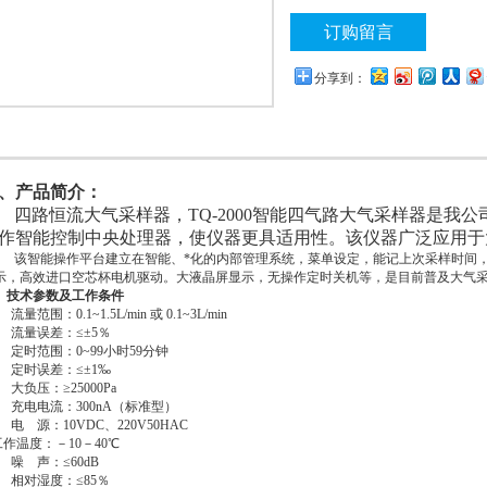
订购留言
分享到：
、产品简介：
四路恒流大气采样器
，
TQ-2000智能四气路大气采样器是
作智能控制中央处理器，使仪器更具适用性。该仪器广泛应用于
该智能操作平台建立在智能、*化的内部管理系统，菜单设定，能记上次采样时间
示，高效进口空芯杯电机驱动。大液晶屏显示，无操作定时关机等，是目前普及大气采
、技术参数及工作条件
流量范围：0.1~1.5L/min 或 0.1~3L/min
流量误差：≤±5％
定时范围：0~99小时59分钟
定时误差：≤±1‰
大负压：≥25000Pa
充电电流：300nA（标准型）
电 源：10VDC、220V50HAC
作温度：－10－40℃
噪 声：≤60dB
相对湿度：≤85％