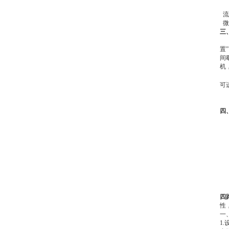
流量
微
三
置
间
机
可
四
四
性
一
1