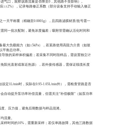
路进气口，观察该路流量是否降至0，其他路不受影响）。
差应≤±2%），记录每路修正系数（部分设备支持手动输入修正
之一天平称重（精确至0.0001g），且四路滤膜材质/批号需一
液需同一批次配制，避免浓度偏差；吸附管需确认活化时间和
最大负载能力（如≤5kPa），若某路使用高阻力介质（如玻
量以平衡总功率。
间差导致的采样体积偏差；若采集不同时段样品，需设置独立计
避免阳光直射或靠近热源），若外接传感器，需保证线缆长度
min时，实际在0.95-1.05L/min外），需检查管路是否
。
会自动提升泵功率补偿流量，但需关注“补偿极限”（如泵功率
、温度、压力值，避免后期数据与样品混淆。
平均流量。
采样时间的10%，需重新采样；若仅单路故障，其他三路数据