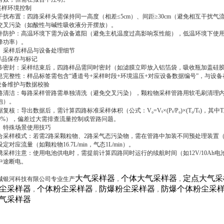
.采样环境控制
干扰布置：四路采样头需保持同一高度（相差≤5cm）、间距≥30cm（避免相互干扰气
交叉污染（如酸性与碱性吸收液分开摆放）。
件防护：高温环境下需为设备遮阳（避免主机温度过高影响泵性能），低温环境下使用
降功率）。
、采样后样品与设备处理细节
.样品保存与标记
步密封：采样结束后，四路样品需同时密封（如滤膜立即放入铝箔袋，吸收瓶加盖硅
息完整性：样品标签需包含“通道号+采样时段+环境温压+对应设备数据编号”，与设
.设备维护与数据校验
路清洁：每路采样管路需单独清洗（避免交叉污染），颗粒物采样管路用软毛刷清理内
泡）。
复核：导出数据后，需计算四路标准采样体积（公式：V₀=Vₜ×(Pₜ/P₀)×(T₀/Tₜ)，其中T
10%），偏差过大需排查流量控制或管路问题。
、特殊场景使用技巧
合采样模式：若需2路采颗粒物、2路采气态污染物，需在管路中加装不同预处理装置
设定对应流量（如颗粒物16.7L/min，气态1L/min）。
携采样注意：使用电池供电时，需提前计算四路同时运行的续航时间（如12V/10Ah电
中途断电。
大气采样器
个体大气采样器
定点大气采
城银河科技有限公司专业生产
，
，
尘采样器
个体粉尘采样器
防爆粉尘采样器
防爆个体粉尘采
，
，
，
气采样器