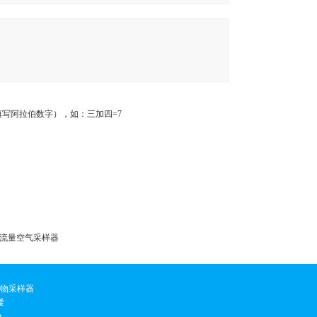
写阿拉伯数字），如：三加四=7
双路低流量空气采样器
合物采样器
楼
p