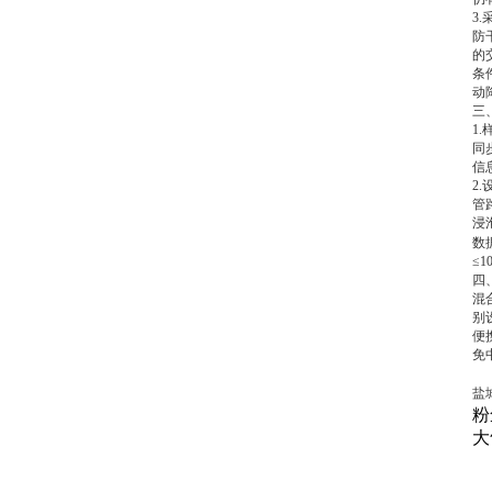
3
防
的
条
动
三
1
同
信
2
管
浸
数据
≤
四
混
别
便
免
盐
粉
大