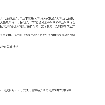
入“功能设置”，用上下键进入“采样方式设置”或“系统功能设
多为连续采样），按“上”、“下”键选择采样时间和停止时间（在
按“取消”键进入“确认”采样时间。菜单设定一次调好后下次开
欠压需充电。充电时只需将电池线接上交流市电与采样器连续即
气路的器件清洁。
或不同点位对比），其使用需兼顾多路协同控制与单路精准