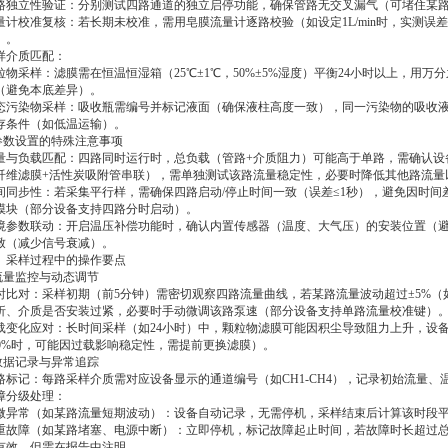
路独立性验证：分别测试四路通道的独立启停功能，确保管路无交叉漏气（可堵住某
量计校准复核：若长期未校准，需用皂膜流量计逐路校验（如设定1L/min时，实测误
）。
样介质匹配：
粒物采样：滤膜需在恒温恒湿箱（25℃±1℃，50%±5%湿度）平衡24小时以上，用万分
（避免本底差异）。
态污染物采样：吸收瓶需编号并标记液面（确保液柱高度一致），同一污染物的吸收
存条件（如低温运输）。
.参数设置的特殊注意事项
量与负载匹配：四路同时运行时，总负载（管路+介质阻力）可能高于单路，需确认设备
纤维滤膜+活性炭吸附管串联），需单独测试该路流量稳定性，必要时降低其他路流
间同步性：若采集平行样，需确保四路启动/停止时间一致（误差≤1秒），避免因时
模块（部分设备支持四路分时启动）。
境参数联动：开启温压补偿功能时，确认内置传感器（温度、大气压）的安装位置（
致（减少信号衰减）。
、采样过程中的操作要点
.流量监控与动态调节
时比对：采样初期（前5分钟）需密切观察四路流量曲线，若某路流量波动超过±5%（如设定1L/
折、介质是否安装过紧，必要时手动微调该路泵速（部分设备支持单路流量校准键）
载变化应对：长时间采样（如24小时）中，颗粒物滤膜可能因积尘导致阻力上升，设备
90%时，可能因过载影响稳定性，需提前更换滤膜）。
.数据记录与异常追踪
路标记：每路采样介质需对应设备显示的通道编号（如CH1-CH4），记录初始流量
障分级处理：
微异常（如某路流量短期波动）：设备自动记录，无需停机，采样结束后计算该时段
重故障（如某路堵塞、电源中断）：立即停机，标记故障起止时间，若故障时长超过总
有效，但需在报告中注明。