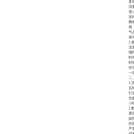
多
流
值
采
颗
致
气
保
2
流
璃
时
时
环
一
二
1
实
打
负
≥
2
逐
故
轻
严
仍