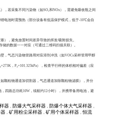
流），若采集不同污染物（如SO₂和NOx），需避免吸收瓶之间
锂电池时需预热（部分设备有低温保护模式，低于-10℃会自
胶塞），避免放置时间差异导致的挥发/吸附损失。
备存储的数据一一对应（可通过二维码扫描关联）。
壁，气态污染物管路用对应溶剂冲洗（如VOCs采样管用甲醇
₀=273K，P₀=101.325kPa），检查平行样的体积相对偏差（应
（如颗粒物通道加切割器，气态通道加除颗粒物滤膜），并分
池，四路总功耗10W，续航约12小时），并携带备用电池，避
样器
防爆大气采样器
防爆个体大气采样器
，
，
，
样器
矿用粉尘采样器
矿用个体采样器
恒流
，
，
，