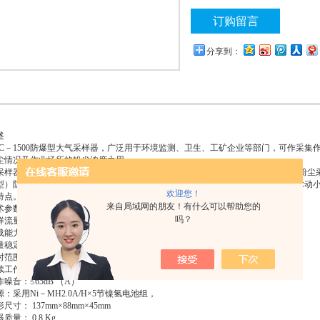
技术条件》和Q/NF－03－2004粉
订购留言
ExibⅡA等级(本质安全型)防
使用。
分享到：
述
DC－1500防爆型大气采样器，广泛用于环境监测、卫生、工矿企业等部门，可作采
尘情况及作业场所的粉尘浓度之用。
采样器根据MT162－95《作业场所粉尘采样器通用技术条件》和Q/NF－03－2004粉尘采样
型）防爆设计，特别适用于含有爆炸危险性气体的作业场所使用。具有采样气流脉动
欢迎您！
特点。
来自局域网的朋友！有什么可以帮助您的
术参数
吗？
流量： 0.1～1.5 L/ min
能力：>1000 Pa
量稳定性：≤5 ％
时范围：0～99小时59分钟内任意设置
续工作时间：> 8 h
作噪音：≤65dB （A）
源：采用Ni－MH2.0A/H×5节镍氢电池组，
尺寸： 137mm×88mm×45mm
质量： 0.8 Kg