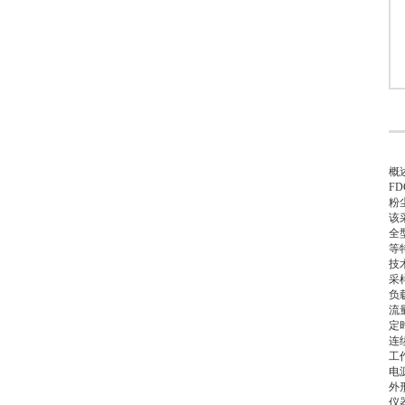
概
F
粉
该
全
等
技
采样
负载
流
定
连
工
电
外形
仪器