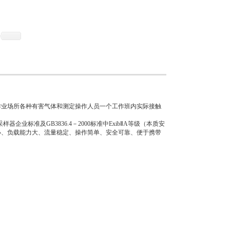
尘采样器企业标准及GB3836.4－2000标准中
爆设计，特别适用于含有爆炸危险性气体的作业场所
集作业场所各种有害气体和测定操作人员一个工作班内实际接触
器企业标准及GB3836.4－2000标准中ExibⅡA等级（本质安
小、负载能力大、流量稳定、操作简单、安全可靠、便于携带